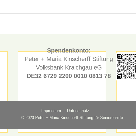
Spendenkonto:
Peter + Maria Kinscherff Stiftung
Volksbank Kraichgau eG
DE32 6729 2200 0010 0813 78
Impressum
Datenschutz
© 2023 Peter + Maria Kinscherff Stiftung für Seniorenhilfe