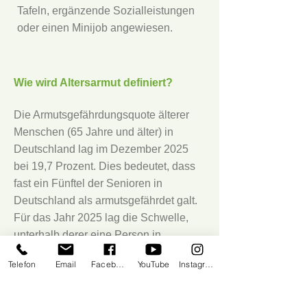
Tafeln, ergänzende Sozialleistungen
oder einen Minijob angewiesen.
Wie wird Altersarmut definiert?
Die Armutsgefährdungsquote älterer
Menschen (65 Jahre und älter) in
Deutschland lag im Dezember 2025
bei 19,7 Prozent. Dies bedeutet, dass
fast ein Fünftel der Senioren in
Deutschland als armutsgefährdet galt.
Für das Jahr 2025 lag die Schwelle,
unterhalb derer eine Person in
Deutschland als armutsgefährdet galt,
Telefon
Email
Facebook
YouTube
Instagram
bei einem monatlichen
Nettoäquivalenz-einkommen von etwa
1.446 Euro für eine alleinlebende