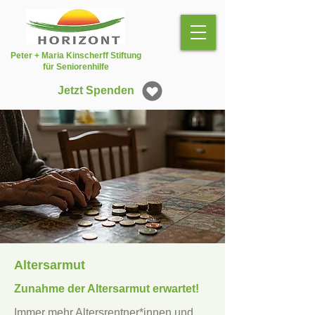
Peter + Maria Kinscherff Stiftung
für Seniorenhilfe
Jetzt Spenden
Altersarmut
Zunahme der Altersarmut erwartet!
Immer mehr Altersrentner*innen und