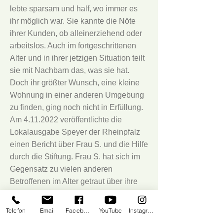
lebte sparsam und half, wo immer es
ihr möglich war. Sie kannte die Nöte
ihrer Kunden, ob alleinerziehend oder
arbeitslos. Auch im fortgeschrittenen
Alter und in ihrer jetzigen Situation teilt
sie mit Nachbarn das, was sie hat.
Doch ihr größter Wunsch, eine kleine
Wohnung in einer anderen Umgebung
zu finden, ging noch nicht in Erfüllung.
Am
4.11.2022
veröffentlichte die
Lokalausgabe Speyer der Rheinpfalz
einen Bericht über Frau S. und die Hilfe
durch die Stiftung. Frau S. hat sich im
Gegensatz zu vielen anderen
Betroffenen im Alter getraut über ihre
Altersarmut offen zu berichten.
Daraufhin hat sich ein Spender für die
Telefon
Email
Facebook
YouTube
Instagram
benötigten 2 Paar Schuhe gemeldet,